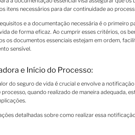
ara a documentação essencial visa assegurar que os b
os itens necessários para dar continuidade ao proces
quisitos e a documentação necessária é o primeiro pa
ida de forma eficaz. Ao cumprir esses critérios, os be
os os documentos essenciais estejam em ordem, facil
to sensível.
dora e Início do Processo:
 valor do seguro de vida é crucial e envolve a notificaç
e processo, quando realizado de maneira adequada, es
mplicações.
ações detalhadas sobre como realizar essa notificação