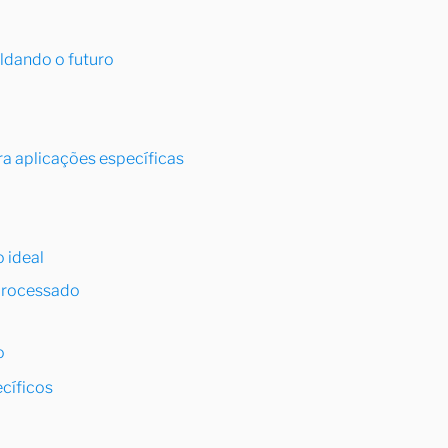
ldando o futuro
ra aplicações específicas
o ideal
 processado
o
cíficos