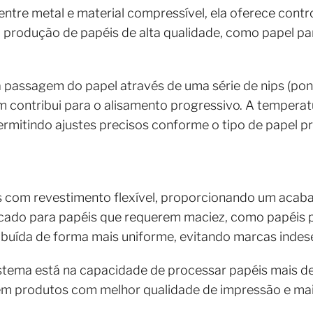
 entre metal e material compressível, ela oferece cont
ra produção de papéis de alta qualidade, como papel pa
 passagem do papel através de uma série de nips (pon
m contribui para o alisamento progressivo. A temperat
ermitindo ajustes precisos conforme o tipo de papel p
dros com revestimento flexível, proporcionando um aca
icado para papéis que requerem maciez, como papéis 
ribuída de forma mais uniforme, evitando marcas indese
istema está na capacidade de processar papéis mais d
ta em produtos com melhor qualidade de impressão e mai