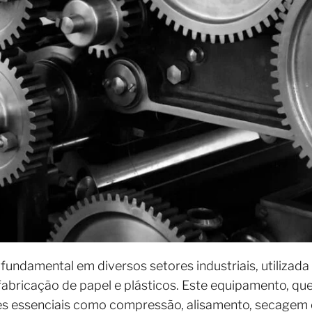
undamental em diversos setores industriais, utilizad
fabricação de papel e plásticos. Este equipamento, que
s essenciais como compressão, alisamento, secagem 