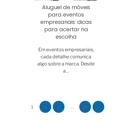
Aluguel de móveis
para eventos
empresariais: dicas
para acertar na
escolha
Em eventos empresariais,
cada detalhe comunica
algo sobre a marca. Desde
a…
1
2
3
…
26
»