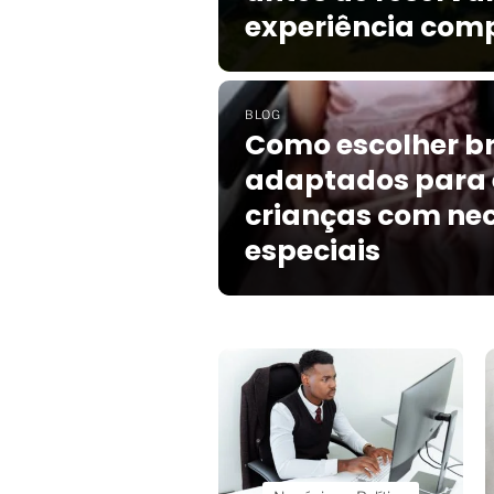
experiência comp
BLOG
Como escolher b
adaptados para 
crianças com ne
especiais