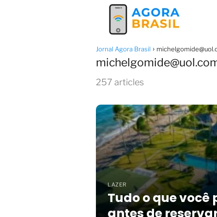
Jornal Agora Brasil
michelgomide@uol.
michelgomide@uol.com
257 articles
LAZER
Tudo o que você 
antes de reserva