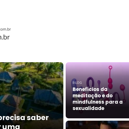
com.br
.br
BLOG
Benefícios da
meditação e do
mindfulness para a
sexualidade
precisa saber
r uma