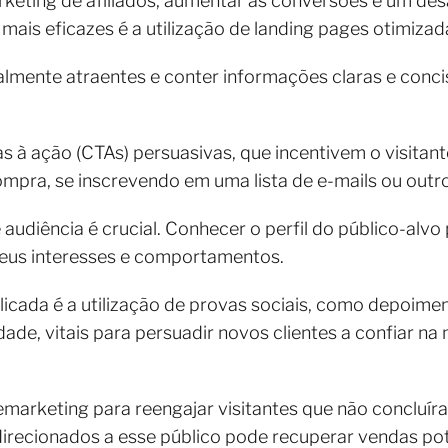
eting de afiliados, aumentar as conversões é um desa
mais eficazes é a utilização de landing pages otimizad
lmente atraentes e conter informações claras e conc
 à ação (CTAs) persuasivas, que incentivem o visitant
mpra, se inscrevendo em uma lista de e-mails ou outro
audiência é crucial. Conhecer o perfil do público-alv
seus interesses e comportamentos.
icada é a utilização de provas sociais, como depoimen
dade, vitais para persuadir novos clientes a confiar na 
remarketing para reengajar visitantes que não concluí
direcionados a esse público pode recuperar vendas pot