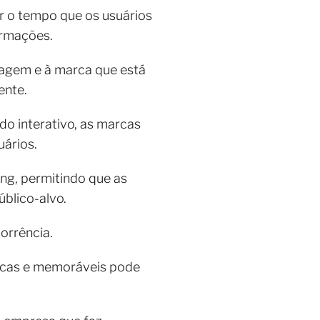
r o tempo que os usuários
ormações.
sagem e à marca que está
ente.
do interativo, as marcas
ários.
ng, permitindo que as
blico-alvo.
orrência.
nicas e memoráveis pode
.