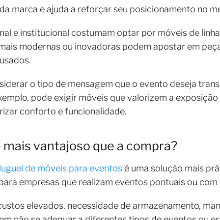
a marca e ajuda a reforçar seu posicionamento no m
al e institucional costumam optar por móveis de linhas
as mais modernas ou inovadoras podem apostar em peç
ousados.
siderar o tipo de mensagem que o evento deseja trans
emplo, pode exigir móveis que valorizem a exposição 
izar conforto e funcionalidade.
é mais vantajoso que a compra?
luguel de móveis para eventos
é uma solução mais prát
para empresas que realizam eventos pontuais ou com 
custos elevados, necessidade de armazenamento, man
m não se adequar a diferentes tipos de eventos ou es