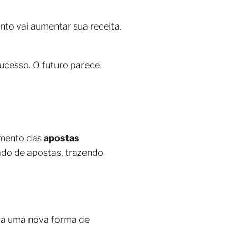
nto vai aumentar sua receita.
ucesso. O futuro parece
cimento das
apostas
ado de apostas, trazendo
ria uma nova forma de