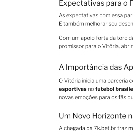
Expectativas para o 
As expectativas com essa parc
E também melhorar seu des
Com um apoio forte da torcid
promissor para o Vitória, abr
A Importância das Ap
O Vitória inicia uma parceria
esportivas
no
futebol brasile
novas emoções para os fãs qu
Um Novo Horizonte n
A chegada da 7k.bet.br traz 