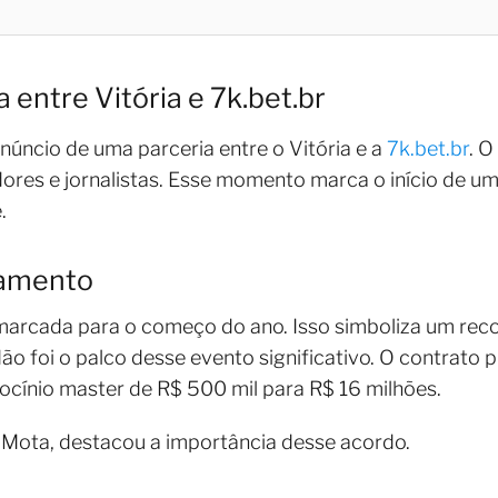
 entre Vitória e 7k.bet.br
anúncio de uma parceria entre o Vitória e a
7k.bet.br
. 
dores e jornalistas. Esse momento marca o início de u
.
çamento
 marcada para o começo do ano. Isso simboliza um re
dão foi o palco desse evento significativo. O contrat
ocínio master de R$ 500 mil para R$ 16 milhões.
o Mota, destacou a importância desse acordo.