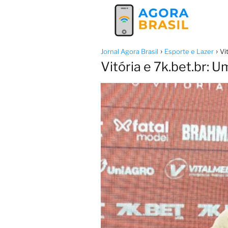
Jornal Agora Brasil
Esporte e Lazer
Vi
Vitória e 7k.bet.br: 