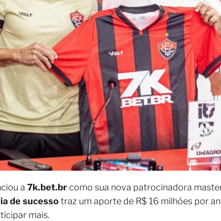
ciou a
7k.bet.br
como sua nova patrocinadora master. 
ia de sucesso
traz um aporte de R$ 16 milhões por an
ticipar mais.