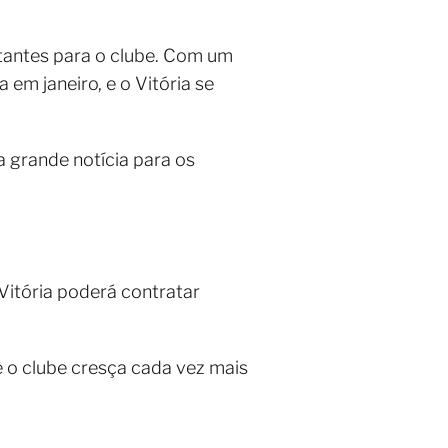
rtantes para o clube. Com um
em janeiro, e o Vitória se
a grande notícia para os
Vitória poderá contratar
ue o clube cresça cada vez mais