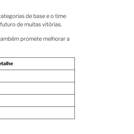
 categorias de base e o time
futuro de muitas vitórias.
so também promete melhorar a
talhe