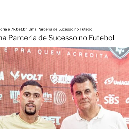
tória e 7k.bet.br: Uma Parceria de Sucesso no Futebol
Uma Parceria de Sucesso no Futebol