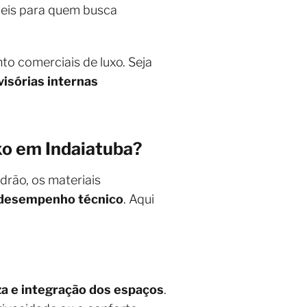
veis para quem busca
to comerciais de luxo. Seja
isórias internas
uxo em Indaiatuba?
drão, os materiais
 e desempenho técnico
. Aqui
za e integração dos espaços
.