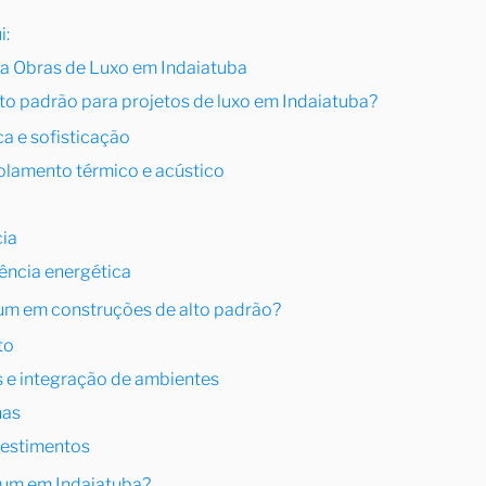
i:
a Obras de Luxo em Indaiatuba
lto padrão para projetos de luxo em Indaiatuba?
ca e sofisticação
olamento térmico e acústico
cia
iência energética
ium em construções de alto padrão?
to
s e integração de ambientes
nas
evestimentos
ium em Indaiatuba?