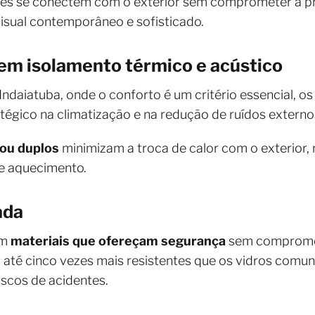
es se conectem com o exterior sem comprometer a pr
isual contemporâneo e sofisticado.
em isolamento térmico e acústico
ndaiatuba, onde o conforto é um critério essencial, os
gico na climatização e na redução de ruídos externo
 ou duplos
minimizam a troca de calor com o exterior
e aquecimento.
ada
em
materiais que ofereçam segurança
sem compromet
 até cinco vezes mais resistentes que os vidros comuns
scos de acidentes.