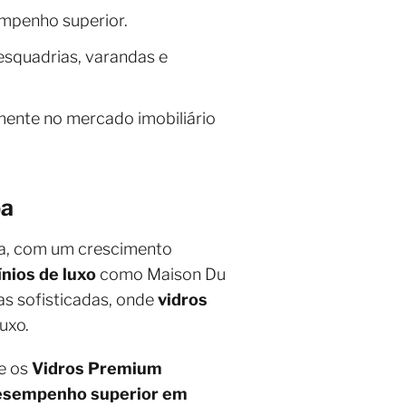
empenho superior.
esquadrias, varandas e
ente no mercado imobiliário
ba
sta, com um crescimento
nios de luxo
como Maison Du
as sofisticadas, onde
vidros
uxo.
 e os
Vidros Premium
esempenho superior em