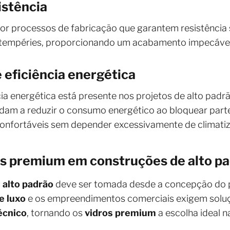
istência
r processos de fabricação que garantem resistência 
ntempéries, proporcionando um acabamento impecável
e eficiência energética
a energética está presente nos projetos de alto padr
udam a reduzir o consumo energético ao bloquear parte
nfortáveis sem depender excessivamente de climatizaç
ros premium em construções de alto p
 alto padrão
deve ser tomada desde a concepção do p
e luxo
e os empreendimentos comerciais exigem solu
écnico
, tornando os
vidros premium
a escolha ideal n