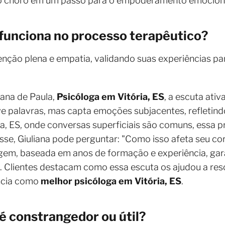
a o choro em um passo para o empoderamento emocion
 funciona no processo terapêutico?
tenção plena e empatia, validando suas experiências pa
iana de Paula,
Psicóloga em Vitória, ES
, a escuta ati
uve palavras, mas capta emoções subjacentes, refletind
a, ES, onde conversas superficiais são comuns, essa p
esse, Giuliana pode perguntar: "Como isso afeta seu co
gem, baseada em anos de formação e experiência, gar
. Clientes destacam como essa escuta os ajudou a resol
ência como
melhor psicóloga em Vitória, ES
.
 é constrangedor ou útil?