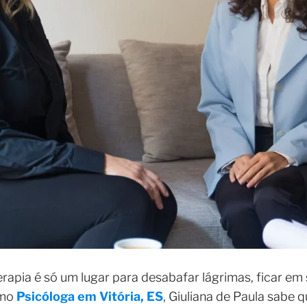
terapia é só um lugar para desabafar lágrimas, ficar em
omo
Psicóloga em Vitória, ES
, Giuliana de Paula sabe 