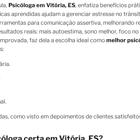
ula,
Psicóloga em Vitória, ES
, enfatiza benefícios prá
icas aprendidas ajudam a gerenciar estresse no trânsito
ferramentas para comunicação assertiva, melhorando 
esultados reais: mais autoestima, sono melhor, foco n
omprovada, faz dela a escolha ideal como
melhor psic
s:
ria.
.
.
al.
as, como visto em depoimentos de clientes satisfeito
óloga certa em Vitória, ES?