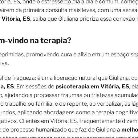
itória, ES, onde o estresse do dia a dia é comum, com
 saírem da primeira consulta mais leves, com uma sens
Vitória, ES
, saiba que Giuliana prioriza essa conexão
m-vindo na terapia?
reprimidas, promovendo cura e alívio em um espaço s
iva.
al de fraqueza; é uma liberação natural que Giuliana, 
ia, ES
. Em sessões de
psicoterapia em Vitória, ES
, e
o, ajudando a processar traumas ou tristezas acumula
rabalho ou família, e de repente, ao verbalizar, as lá
fundos, aplicando abordagens como a terapia cogniti
tivos. Clientes em Vitória, ES, frequentemente dizem 
rte do processo humanizado que faz de Giuliana a
melho