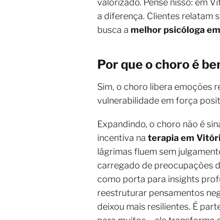
valorizado. Pense nisso: em V
a diferença. Clientes relatam
busca a
melhor psicóloga em 
Por que o choro é be
Sim, o choro libera emoções 
vulnerabilidade em força posit
Expandindo, o choro não é sin
incentiva na
terapia em Vitór
lágrimas fluem sem julgament
carregado de preocupações do t
como porta para insights pro
reestruturar pensamentos nega
deixou mais resilientes. É pa