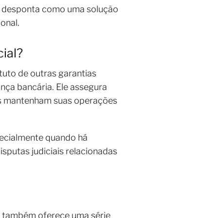
desponta como uma solução
onal.
ial?
uto de outras garantias
ança bancária. Ele assegura
sas mantenham suas operações
pecialmente quando há
isputas judiciais relacionadas
as também oferece uma série