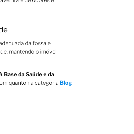
el, livre de odores e
ade
 adequada da fossa e
dade, mantendo o imóvel
A Base da Saúde e da
bom quanto na categoria
Blog