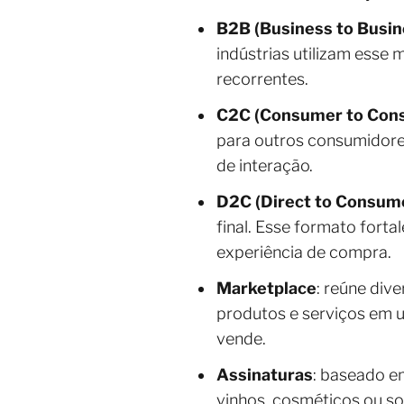
B2B (Business to Busin
indústrias utilizam esse
recorrentes.
C2C (Consumer to Con
para outros consumidore
de interação.
D2C (Direct to Consum
final. Esse formato forta
experiência de compra.
Marketplace
: reúne div
produtos e serviços em 
vende.
Assinaturas
: baseado e
vinhos, cosméticos ou sof