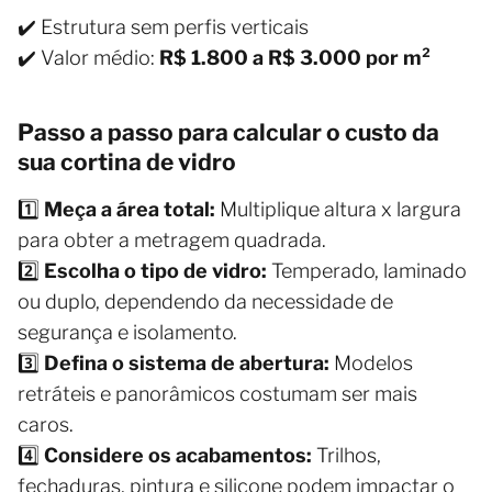
✔️ Estrutura sem perfis verticais
✔️ Valor médio:
R$ 1.800 a R$ 3.000 por m²
Passo a passo para calcular o custo da
sua cortina de vidro
1️⃣
Meça a área total:
Multiplique altura x largura
para obter a metragem quadrada.
2️⃣
Escolha o tipo de vidro:
Temperado, laminado
ou duplo, dependendo da necessidade de
segurança e isolamento.
3️⃣
Defina o sistema de abertura:
Modelos
retráteis e panorâmicos costumam ser mais
caros.
4️⃣
Considere os acabamentos:
Trilhos,
fechaduras, pintura e silicone podem impactar o