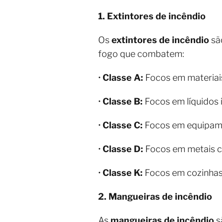
1. Extintores de incêndio
Os
extintores de incêndio
são
fogo que combatem:
•
Classe A:
Focos em materiais
•
Classe B:
Focos em líquidos i
•
Classe C:
Focos em equipame
•
Classe D:
Focos em metais c
•
Classe K:
Focos em cozinhas 
2. Mangueiras de incêndio
As
mangueiras de incêndio
s