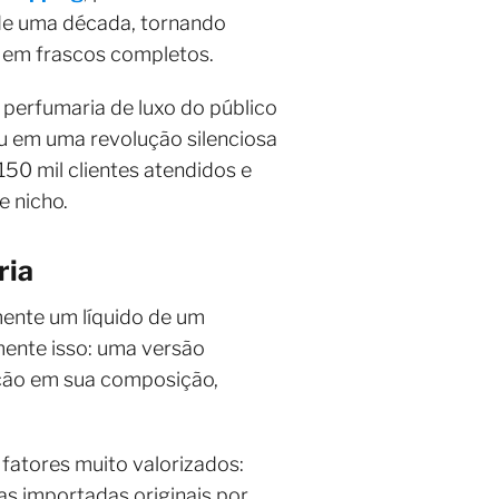
 de uma década, tornando
r em frascos completos.
perfumaria de luxo do público
u em uma revolução silenciosa
50 mil clientes atendidos e
e nicho.
ria
amente um líquido de um
mente isso: uma versão
ação em sua composição,
fatores muito valorizados:
as importadas originais por