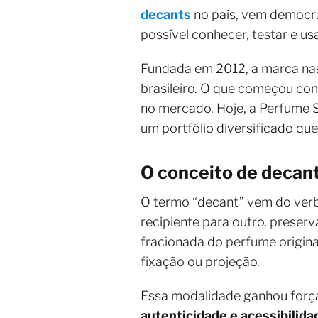
decants
no país, vem democra
possível conhecer, testar e u
Fundada em 2012, a marca nas
brasileiro. O que começou co
no mercado. Hoje, a Perfume S
um portfólio diversificado que
O conceito de decant
O termo “decant” vem do verb
recipiente para outro, preser
fracionada do perfume origin
fixação ou projeção.
Essa modalidade ganhou força
autenticidade e acessibilida