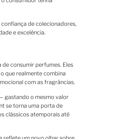
ue o consumidor tenha
 confiança de colecionadores,
dade e excelência.
 de consumir perfumes. Eles
 o que realmente combina
emocional com as fragrâncias.
 — gastando o mesmo valor
nt se torna uma porta de
os clássicos atemporais até
 reflete um novo olhar sobre