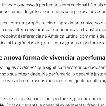
tizando o acesso à perfumaria internacional há mais
sar perfumes de grifes renomadas sem precisar investi
ceu com um propósito claro: aproximar o universo da 
mo uma alternativa prática e econômica se transformo
hopping é referência na América Latina, com mais de 1
 inclui fragrâncias de grifes consagradas e perfumes d
: a nova forma de vivenciar a perfuma
o inglês
to decant
, que significa transferir cuidados
vando sua integridade. Na perfumaria, o decant é justa
al, envasada em frascos menores, sem qualquer alter
 entre os apaixonados por perfumes, porque une dois 
de
. Com os decants, é possível experimentar fragrânci