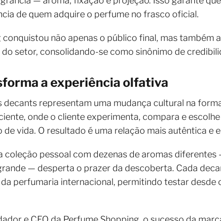
fragrância — aroma, fixação e projeção. Isso garante q
ia de quem adquire o perfume no frasco oficial.
 conquistou não apenas o público final, mas também a
s do setor, consolidando-se como sinônimo de credibili
forma a experiência olfativa
s decants representam uma mudança cultural na forma
nte, onde o cliente experimenta, compara e escolhe
o de vida. O resultado é uma relação mais autêntica e 
a coleção pessoal com dezenas de aromas diferentes
 grande — desperta o prazer da descoberta. Cada deca
 da perfumaria internacional, permitindo testar desde 
dador e CEO da Perfume Shopping, o sucesso da marca