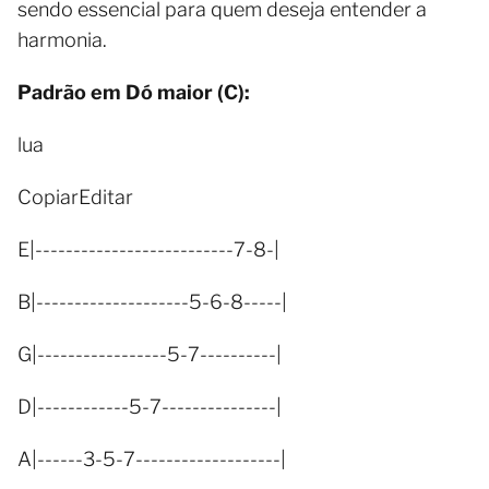
sendo essencial para quem deseja entender a
harmonia.
Padrão em Dó maior (C):
lua
CopiarEditar
E|--------------------------7-8-|
B|--------------------5-6-8-----|
G|-----------------5-7----------|
D|------------5-7---------------|
A|------3-5-7-------------------|