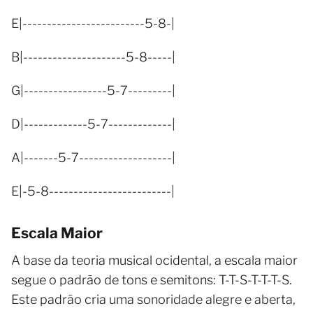
E|-------------------------5-8-|
B|---------------------5-8-----|
G|-----------------5-7---------|
D|-------------5-7-------------|
A|-------5-7-------------------|
E|-5-8-------------------------|
Escala Maior
A base da teoria musical ocidental, a escala maior
segue o padrão de tons e semitons: T-T-S-T-T-T-S.
Este padrão cria uma sonoridade alegre e aberta,