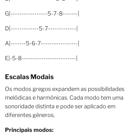
G|-----------------5-7-8-------|
D|-------------5-7-------------|
A|-------5-6-7-----------------|
E|-5-8-------------------------|
Escalas Modais
Os modos gregos expandem as possibilidades
melódicas e harmônicas. Cada modo tem uma
sonoridade distinta e pode ser aplicado em
diferentes gêneros.
Principais modos: