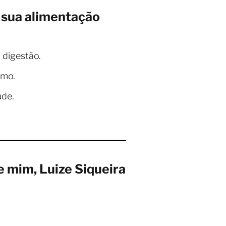
r sua alimentação
 digestão.
smo.
úde.
e mim, Luize Siqueira