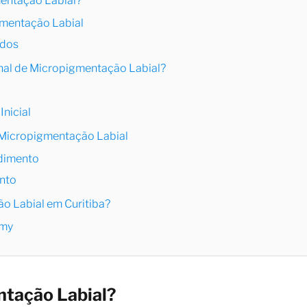
entação Labial?
gmentação Labial
ados
nal de Micropigmentação Labial?
Inicial
 Micropigmentação Labial
dimento
nto
o Labial em Curitiba?
emy
tação Labial?