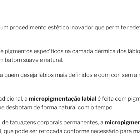
o
um procedimento estético inovador que permite redefin
de pigmentos específicos na camada dérmica dos lábio
m batom suave e natural.
a quem deseja lábios mais definidos e com cor, sem a 
dicional, a
micropigmentação labial
é feita com pig
que desbotam de forma natural com o tempo.
rio de tatuagens corporais permanentes, a
micropigment
l, que pode ser retocada conforme necessário para ma