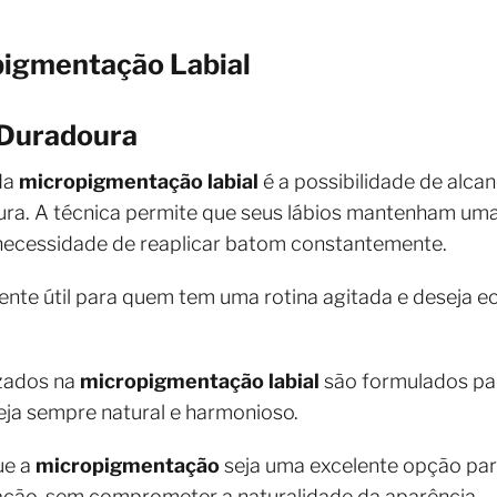
pigmentação Labial
 Duradoura
da
micropigmentação labial
é a possibilidade de alca
ura. A técnica permite que seus lábios mantenham uma
a necessidade de reaplicar batom constantemente.
mente útil para quem tem uma rotina agitada e deseja
izados na
micropigmentação labial
são formulados pa
seja sempre natural e harmonioso.
ue a
micropigmentação
seja uma excelente opção pa
ração, sem comprometer a naturalidade da aparência.