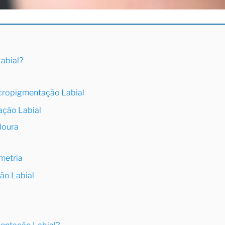
abial?
icropigmentação Labial
ação Labial
doura
metria
ão Labial