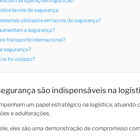
ficiam as operações logísticas?
sobre lacres de segurança
 materiais utilizados em lacres de segurança?
 aumentam a segurança?
no transporte internacional?
 de segurança?
cre foi violado?
segurança são indispensáveis na logíst
penham um papel estratégico na logística, atuando c
ções e adulterações.
role, eles são uma demonstração de compromisso com