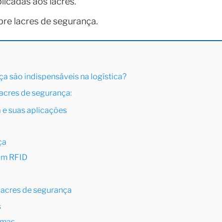
licadas aos lacres.
re lacres de segurança.
ça são indispensáveis na logística?
lacres de segurança:
 e suas aplicações
ça
om RFID
 lacres de segurança
s
rmas