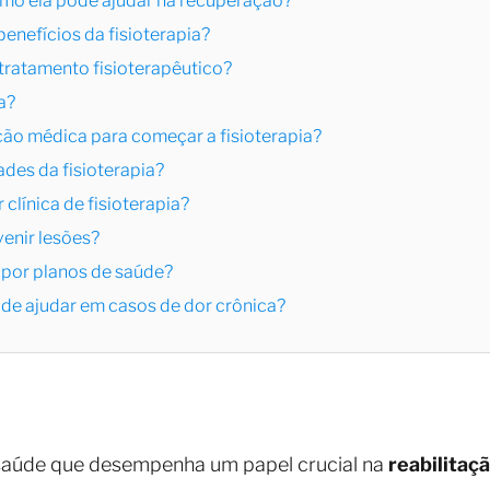
 como ela pode ajudar na recuperação?
 benefícios da fisioterapia?
tratamento fisioterapêutico?
a?
ção médica para começar a fisioterapia?
ades da fisioterapia?
clínica de fisioterapia?
venir lesões?
a por planos de saúde?
ode ajudar em casos de dor crônica?
saúde que desempenha um papel crucial na
reabilitaç