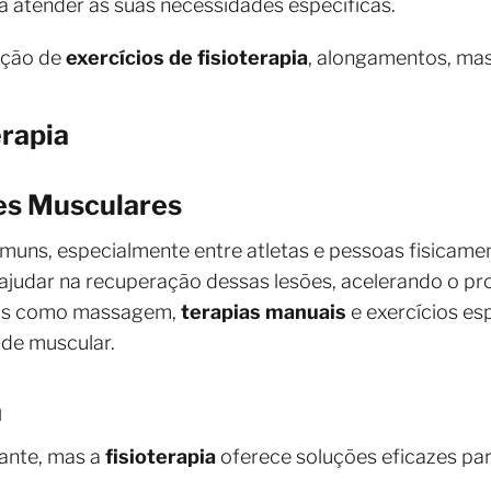
a atender às suas necessidades específicas.
ação de
exercícios de fisioterapia
, alongamentos, mas
erapia
es Musculares
muns, especialmente entre atletas e pessoas fisicamen
ajudar na recuperação dessas lesões, acelerando o pr
cas como massagem,
terapias manuais
e exercícios es
dade muscular.
a
tante, mas a
fisioterapia
oferece soluções eficazes pa