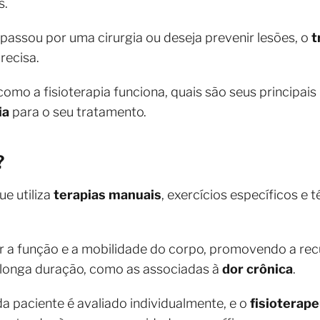
s.
, passou por uma cirurgia ou deseja prevenir lesões, o
t
recisa.
como a fisioterapia funciona, quais são seus principai
ia
para o seu tratamento.
?
ue utiliza
terapias manuais
, exercícios específicos e 
rar a função e a mobilidade do corpo, promovendo a re
de longa duração, como as associadas à
dor crônica
.
da paciente é avaliado individualmente, e o
fisioterap