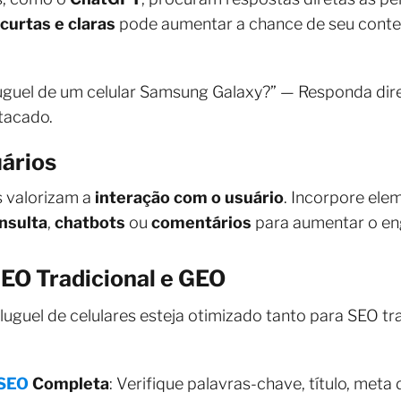
curtas e claras
pode aumentar a chance de seu cont
luguel de um celular Samsung Galaxy?” — Responda di
tacado.
uários
 valorizam a
interação com o usuário
. Incorpore ele
nsulta
,
chatbots
ou
comentários
para aumentar o en
SEO Tradicional e GEO
aluguel de celulares esteja otimizado tanto para SEO t
 SEO
Completa
: Verifique palavras-chave, título, meta