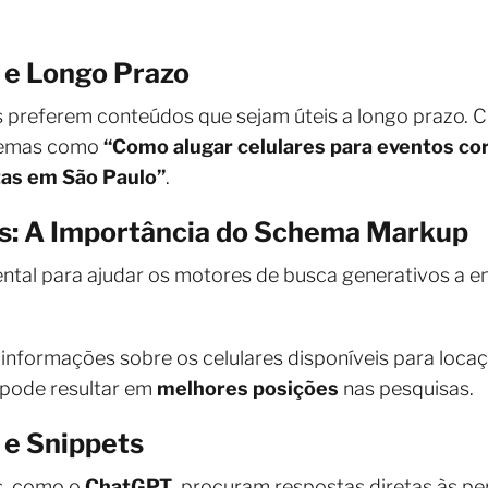
 e Longo Prazo
preferem conteúdos que sejam úteis a longo prazo. Cr
temas como
“Como alugar celulares para eventos co
stas em São Paulo”
.
os: A Importância do Schema Markup
tal para ajudar os motores de busca generativos a e
informações sobre os celulares disponíveis para locaçã
e pode resultar em
melhores posições
nas pesquisas.
 e Snippets
s, como o
ChatGPT
, procuram respostas diretas às pe