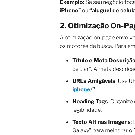
Exemplo:
Se seu negócio foca
iPhone”
ou
“aluguel de celu
2. Otimização On-Pa
A otimização on-page envolve 
os motores de busca. Para e
Título e Meta Descriçã
celular”. A meta descriç
URLs Amigáveis
: Use U
iphone/
”
.
Heading Tags
: Organize
legibilidade.
Texto Alt nas Imagens
:
Galaxy” para melhorar o 