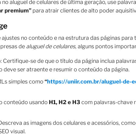
 no aluguel de celulares de última geração, use pala
lar premium”
para atrair clientes de alto poder aquisiti
ge
ajustes no conteúdo e na estrutura das páginas para t
mpresas de
aluguel de celulares
, alguns pontos importa
o
: Certifique-se de que o título da página inclua palav
ão deve ser atraente e resumir o conteúdo da página.
RLs simples como
“
https://uniir.com.br/aluguel-de
 o conteúdo usando
H1, H2 e H3
com palavras-chave r
 Descreva as imagens dos celulares e acessórios, como
SEO visual.