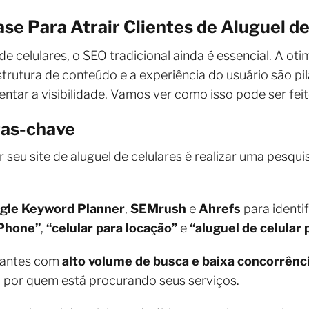
ase Para Atrair Clientes de Aluguel d
 celulares, o SEO tradicional ainda é essencial. A oti
strutura de conteúdo e a experiência do usuário são p
ntar a visibilidade. Vamos ver como isso pode ser feit
ras-chave
 seu site de aluguel de celulares é realizar uma pesqu
gle Keyword Planner
,
SEMrush
e
Ahrefs
para identi
iPhone”
,
“celular para locação”
e
“aluguel de celular
evantes com
alto volume de busca e baixa concorrênc
 por quem está procurando seus serviços.