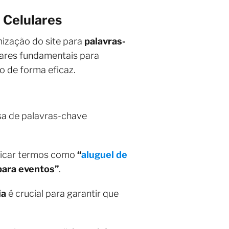
e Celulares
mização do site para
palavras-
ilares fundamentais para
o de forma eficaz.
isa de palavras-chave
ficar termos como
“
aluguel de
 para eventos”
.
ia
é crucial para garantir que