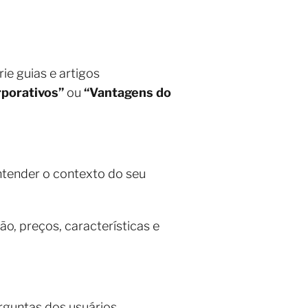
ie guias e artigos
rporativos”
ou
“Vantagens do
ntender o contexto do seu
o, preços, características e
rguntas dos usuários.