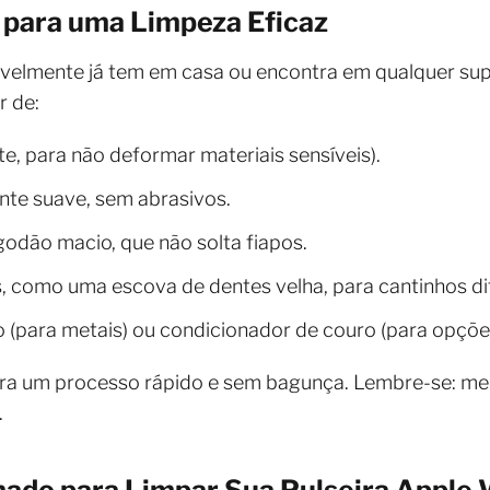
 para uma Limpeza Eficaz
avelmente já tem em casa ou encontra em qualquer su
r de:
, para não deformar materiais sensíveis).
nte suave, sem abrasivos.
godão macio, que não solta fiapos.
 como uma escova de dentes velha, para cantinhos dif
do (para metais) ou condicionador de couro (para opçõe
a um processo rápido e sem bagunça. Lembre-se: men
.
hado para Limpar Sua Pulseira Apple