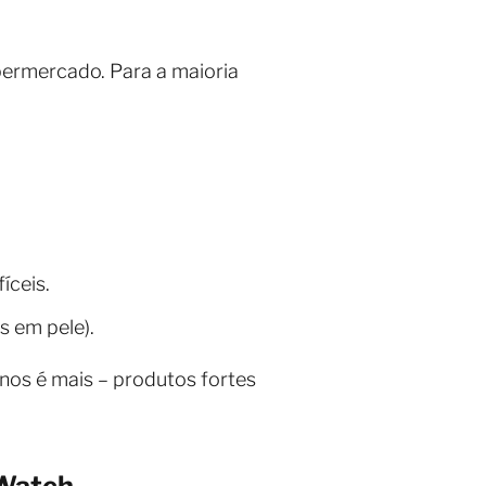
permercado. Para a maioria
íceis.
s em pele).
os é mais – produtos fortes
 Watch