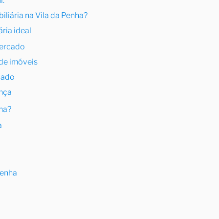
i:
liária na Vila da Penha?
ária ideal
mercado
 de imóveis
zado
ança
nha?
a
a
Penha