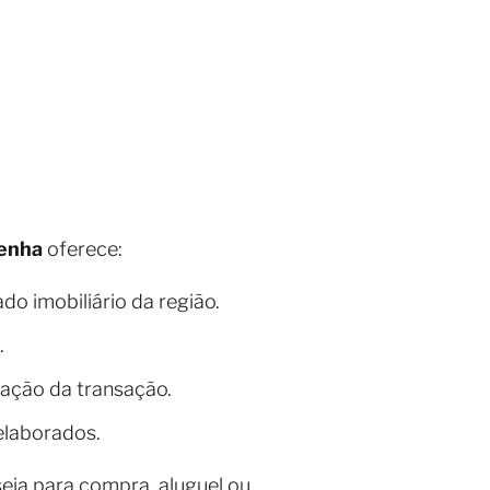
Penha
oferece:
o imobiliário da região.
.
zação da transação.
elaborados.
seja para compra, aluguel ou