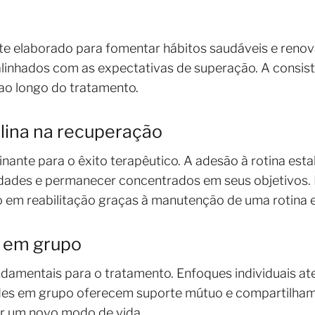
e elaborado para fomentar hábitos saudáveis e renova
alinhados com as expectativas de superação. A consistê
ao longo do tratamento.
plina na recuperação
inante para o êxito terapêutico. A adesão à rotina est
sidades e permanecer concentrados em seus objetivo
 em reabilitação graças à manutenção de uma rotina e
e em grupo
undamentais para o tratamento. Enfoques individuais 
ades em grupo oferecem suporte mútuo e compartilham
ivar um novo modo de vida.