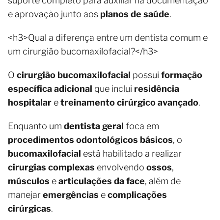
suporte completo para auxiliar na documentação
e aprovação junto aos
planos de saúde
.
<h3>Qual a diferença entre um dentista comum e
um cirurgião bucomaxilofacial?</h3>
O
cirurgião bucomaxilofacial
possui
formação
específica adicional
que inclui
residência
hospitalar
e
treinamento cirúrgico avançado
.
Enquanto um
dentista geral
foca em
procedimentos odontológicos básicos
, o
bucomaxilofacial
está habilitado a realizar
cirurgias complexas
envolvendo
ossos
,
músculos
e
articulações da face
, além de
manejar
emergências
e
complicações
cirúrgicas
.