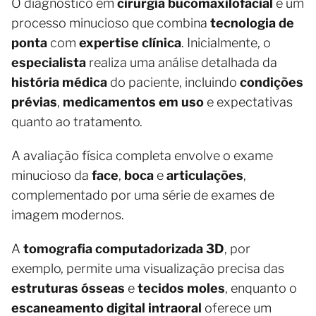
O diagnóstico em
cirurgia bucomaxilofacial
é um
processo minucioso que combina
tecnologia de
ponta
com
expertise clínica
. Inicialmente, o
especialista
realiza uma análise detalhada da
história médica
do paciente, incluindo
condições
prévias
,
medicamentos em uso
e expectativas
quanto ao tratamento.
A avaliação física completa envolve o exame
minucioso da
face
,
boca
e
articulações
,
complementado por uma série de exames de
imagem modernos.
A
tomografia computadorizada 3D
, por
exemplo, permite uma visualização precisa das
estruturas ósseas
e
tecidos moles
, enquanto o
escaneamento digital intraoral
oferece um