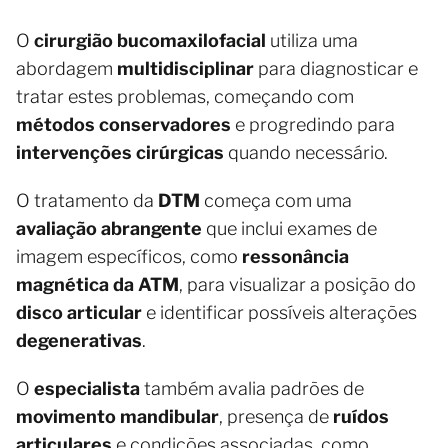
O
cirurgião bucomaxilofacial
utiliza uma
abordagem
multidisciplinar
para diagnosticar e
tratar estes problemas, começando com
métodos conservadores
e progredindo para
intervenções cirúrgicas
quando necessário.
O tratamento da
DTM
começa com uma
avaliação abrangente
que inclui exames de
imagem específicos, como
ressonância
magnética da ATM
, para visualizar a posição do
disco articular
e identificar possíveis alterações
degenerativas
.
O
especialista
também avalia padrões de
movimento mandibular
, presença de
ruídos
articulares
e condições associadas, como