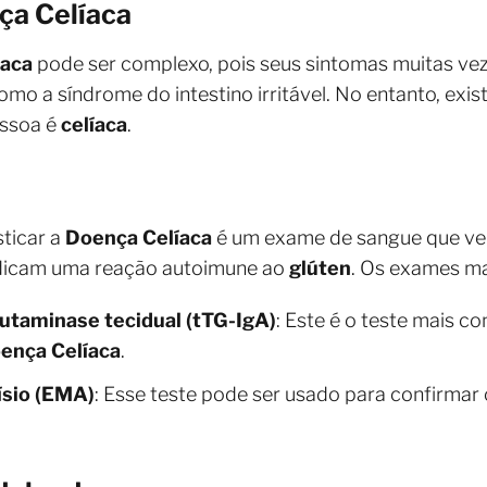
ça Celíaca
íaca
pode ser complexo, pois seus sintomas muitas ve
como a síndrome do intestino irritável. No entanto, ex
essoa é
celíaca
.
ticar a
Doença Celíaca
é um exame de sangue que ver
ndicam uma reação autoimune ao
glúten
. Os exames m
lutaminase tecidual (tTG-IgA)
: Este é o teste mais c
ença Celíaca
.
ísio (EMA)
: Esse teste pode ser usado para confirmar 