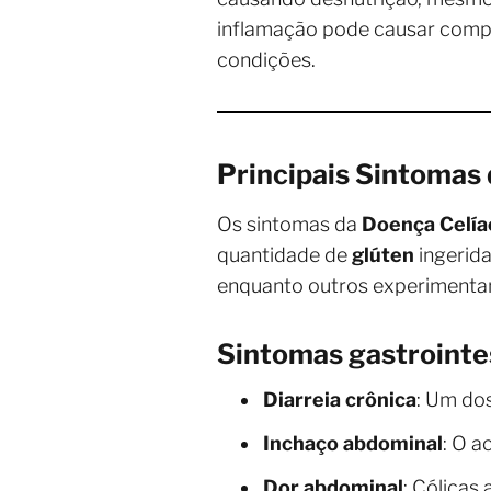
inflamação pode causar compli
condições.
Principais Sintomas
Os sintomas da
Doença Celía
quantidade de
glúten
ingerida
enquanto outros experimentam
Sintomas gastrointe
Diarreia crônica
: Um do
Inchaço abdominal
: O a
Dor abdominal
: Cólica