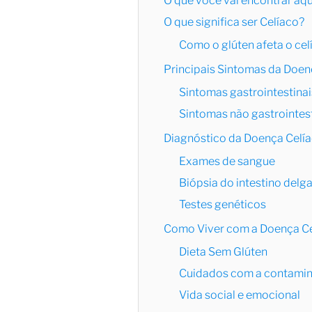
O que você vai encontrar aqu
O que significa ser Celíaco?
Como o glúten afeta o cel
Principais Sintomas da Doen
Sintomas gastrointestina
Sintomas não gastrointest
Diagnóstico da Doença Celí
Exames de sangue
Biópsia do intestino delg
Testes genéticos
Como Viver com a Doença Ce
Dieta Sem Glúten
Cuidados com a contami
Vida social e emocional