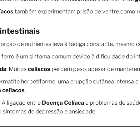
íacos
também experimentam prisão de ventre como re
intestinais
sorção de nutrientes leva à fadiga constante, mesmo 
de ferro é um sintoma comum devido à dificuldade do in
ada
: Muitos
celíacos
perdem peso, apesar de manterem
ermatite herpetiforme, uma erupção cutânea intensa e 
m
celíacos
.
: A ligação entre
Doença Celíaca
e problemas de saúd
o sintomas de depressão e ansiedade.