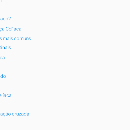
i
íaco?
ça Celíaca
is mais comuns
inais
aca
ado
líaca
nação cruzada