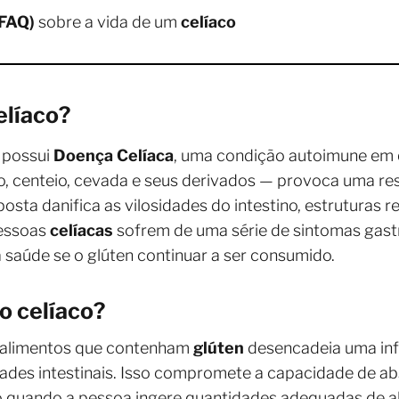
(FAQ)
sobre a vida de um
celíaco
elíaco?
 possui
Doença Celíaca
, uma condição autoimune em 
go, centeio, cevada e seus derivados — provoca uma r
posta danifica as vilosidades do intestino, estruturas
pessoas
celíacas
sofrem de uma série de sintomas gastr
saúde se o glúten continuar a ser consumido.
o celíaco?
 alimentos que contenham
glúten
desencadeia uma inf
idades intestinais. Isso compromete a capacidade de ab
 quando a pessoa ingere quantidades adequadas de a