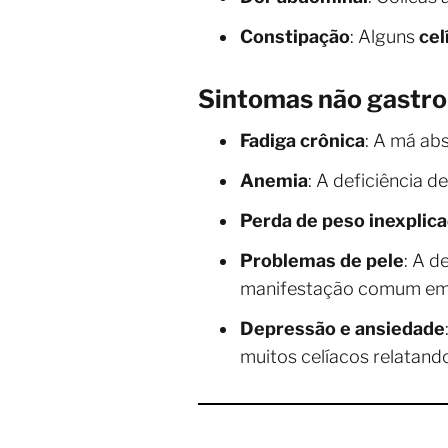
Constipação
: Alguns
cel
Sintomas não gastro
Fadiga crônica
: A má ab
Anemia
: A deficiência 
Perda de peso inexplic
Problemas de pele
: A d
manifestação comum e
Depressão e ansiedade
muitos celíacos relatand