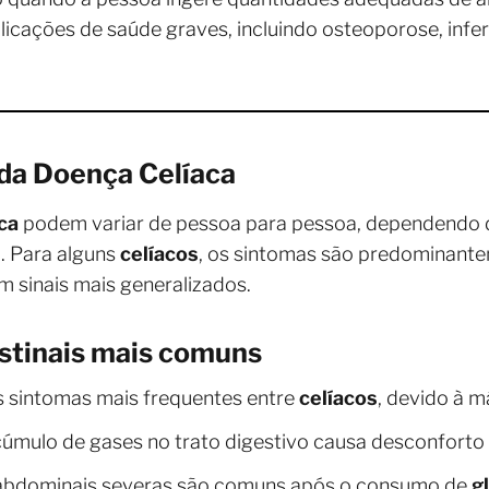
cações de saúde graves, incluindo osteoporose, infert
 da Doença Celíaca
ca
podem variar de pessoa para pessoa, dependendo 
. Para alguns
celíacos
, os sintomas são predominantem
 sinais mais generalizados.
stinais mais comuns
s sintomas mais frequentes entre
celíacos
, devido à m
cúmulo de gases no trato digestivo causa desconforto
s abdominais severas são comuns após o consumo de
g