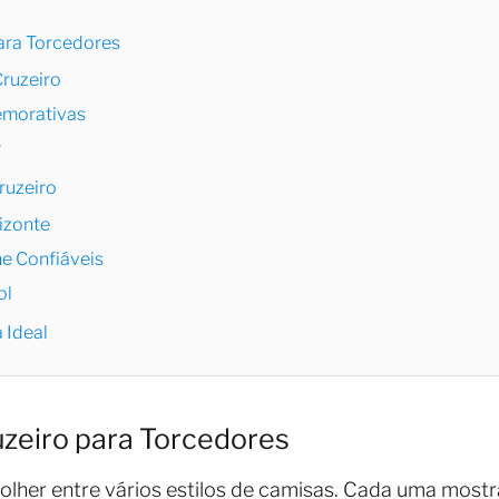
para Torcedores
Cruzeiro
emorativas
r
ruzeiro
izonte
e Confiáveis
ol
 Ideal
uzeiro para Torcedores
lher entre vários estilos de camisas. Cada uma mostr