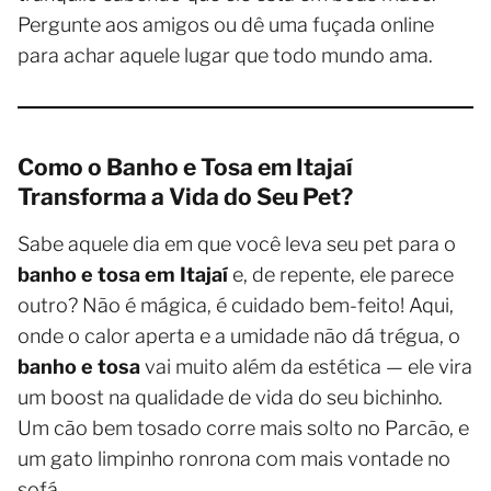
Pergunte aos amigos ou dê uma fuçada online
para achar aquele lugar que todo mundo ama.
Como o Banho e Tosa em Itajaí
Transforma a Vida do Seu Pet?
Sabe aquele dia em que você leva seu pet para o
banho e tosa em Itajaí
e, de repente, ele parece
outro? Não é mágica, é cuidado bem-feito! Aqui,
onde o calor aperta e a umidade não dá trégua, o
banho e tosa
vai muito além da estética — ele vira
um boost na qualidade de vida do seu bichinho.
Um cão bem tosado corre mais solto no Parcão, e
um gato limpinho ronrona com mais vontade no
sofá.