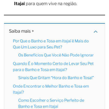
Itajaí
para quem vive na região.
Saiba mais +
Por Que o Banho e Tosa em Itajaí é Mais do
Que Um Luxo para Seu Pet?
Os Benefícios Que Você Não Pode Ignorar
Quando É o Momento Certo de Levar Seu Pet
para o Banho e Tosa em Itajaí?
Sinais Que Gritam “Hora do Banho e Tosa!”
Onde Encontrar o Melhor Banho e Tosa em
Itajaí?
Como Escolher o Serviço Perfeito de
Banho e Tosa em Itajaí