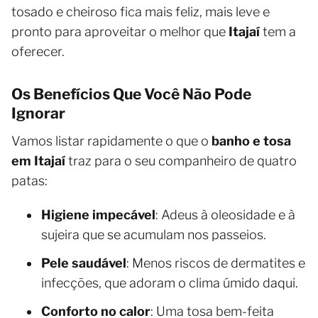
tosado e cheiroso fica mais feliz, mais leve e
pronto para aproveitar o melhor que
Itajaí
tem a
oferecer.
Os Benefícios Que Você Não Pode
Ignorar
Vamos listar rapidamente o que o
banho e tosa
em Itajaí
traz para o seu companheiro de quatro
patas:
Higiene impecável
: Adeus à oleosidade e à
sujeira que se acumulam nos passeios.
Pele saudável
: Menos riscos de dermatites e
infecções, que adoram o clima úmido daqui.
Conforto no calor
: Uma tosa bem-feita