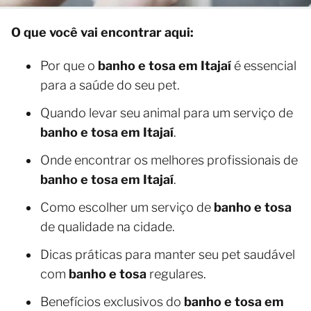
O que você vai encontrar aqui:
Por que o
banho e tosa em Itajaí
é essencial
para a saúde do seu pet.
Quando levar seu animal para um serviço de
banho e tosa em Itajaí
.
Onde encontrar os melhores profissionais de
banho e tosa em Itajaí
.
Como escolher um serviço de
banho e tosa
de qualidade na cidade.
Dicas práticas para manter seu pet saudável
com
banho e tosa
regulares.
Benefícios exclusivos do
banho e tosa em