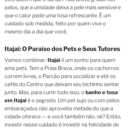
pelos, que a umidade deixa a pele mais sensível e
que o calor pede uma tosa refrescante. É um
cuidado sob medida, feito por quem vive o
mesmo dia a dia que você.
Itajaí: O Paraíso dos Pets e Seus Tutores
Vamos combinar:
Itajaí
é um sonho para quem
ama pets. Tem a Praia Brava, onde os cachorros
correm livres, o Parcão para socializar e até os
cafés do Centro que deixam seu bichinho sentar
junto. Mas, para curtir tudo isso, o
banho e tosa
em Itajaí
é o segredo. Um pet sujo ou com pelos
embaraçados não aproveita metade do que a
cidade oferece — e você também não, né? Então,
investir nesse cuidado é investir na felicidade de