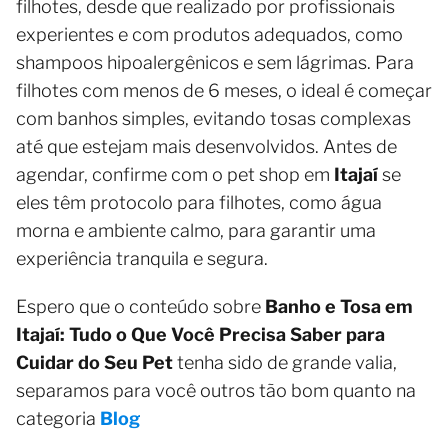
filhotes, desde que realizado por profissionais
experientes e com produtos adequados, como
shampoos hipoalergênicos e sem lágrimas. Para
filhotes com menos de 6 meses, o ideal é começar
com banhos simples, evitando tosas complexas
até que estejam mais desenvolvidos. Antes de
agendar, confirme com o pet shop em
Itajaí
se
eles têm protocolo para filhotes, como água
morna e ambiente calmo, para garantir uma
experiência tranquila e segura.
Espero que o conteúdo sobre
Banho e Tosa em
Itajaí: Tudo o Que Você Precisa Saber para
Cuidar do Seu Pet
tenha sido de grande valia,
separamos para você outros tão bom quanto na
categoria
Blog