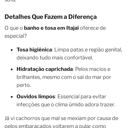
Detalhes Que Fazem a Diferença
O que o
banho e tosa em Itajaí
oferece de
especial?
Tosa higiênica
: Limpa patas e região genital,
deixando tudo mais confortável.
Hidratação caprichada
: Pelos macios e
brilhantes, mesmo com o sal do mar por
perto.
Ouvidos limpos
: Essencial para evitar
infecções que o clima úmido adora trazer.
Já vi cachorros que mal se mexiam por causa de
pelos embaraçados voltarem a pular como