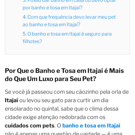
3. Posso dar banho em casa ou devo optar
por banho e tosa em Itajaí?
4. Com que frequência devo levar meu pet
ao banho e tosa em Itajaí?
5. O banho e tosa em Itajaí é seguro para
filhotes?
Por Que o Banho e Tosa em Itajaí é Mais
do Que Um Luxo para Seu Pet?
Se você já passeou com seu cãozinho pela orla de
Itajaí
ou levou seu gato para curtir um dia
ensolarado no quintal, sabe que o clima dessa
cidade exige atenção redobrada com os
cuidados com pets
. O
banho e tosa em Itajaí
não é apenas uma questão de vaidade — é uma