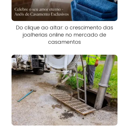
Do clique ao altar: o crescimento das
joalherias online no mercado de
casamentos