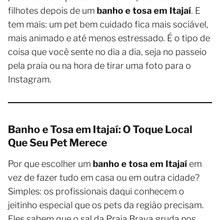
filhotes depois de um
banho e tosa em Itajaí
. E
tem mais: um pet bem cuidado fica mais sociável,
mais animado e até menos estressado. É o tipo de
coisa que você sente no dia a dia, seja no passeio
pela praia ou na hora de tirar uma foto para o
Instagram.
Banho e Tosa em Itajaí: O Toque Local
Que Seu Pet Merece
Por que escolher um
banho e tosa em Itajaí
em
vez de fazer tudo em casa ou em outra cidade?
Simples: os profissionais daqui conhecem o
jeitinho especial que os pets da região precisam.
Eles sabem que o sal da Praia Brava gruda nos