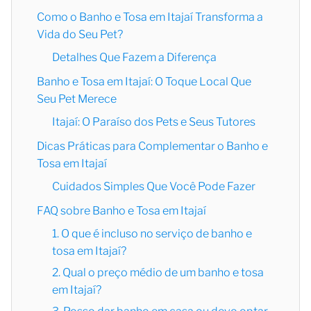
Como o Banho e Tosa em Itajaí Transforma a
Vida do Seu Pet?
Detalhes Que Fazem a Diferença
Banho e Tosa em Itajaí: O Toque Local Que
Seu Pet Merece
Itajaí: O Paraíso dos Pets e Seus Tutores
Dicas Práticas para Complementar o Banho e
Tosa em Itajaí
Cuidados Simples Que Você Pode Fazer
FAQ sobre Banho e Tosa em Itajaí
1. O que é incluso no serviço de banho e
tosa em Itajaí?
2. Qual o preço médio de um banho e tosa
em Itajaí?