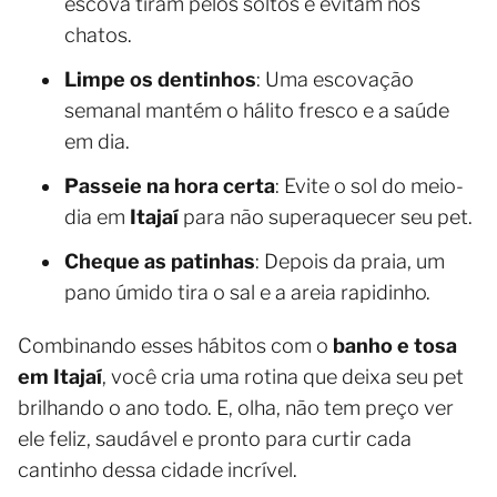
escova tiram pelos soltos e evitam nós
chatos.
Limpe os dentinhos
: Uma escovação
semanal mantém o hálito fresco e a saúde
em dia.
Passeie na hora certa
: Evite o sol do meio-
dia em
Itajaí
para não superaquecer seu pet.
Cheque as patinhas
: Depois da praia, um
pano úmido tira o sal e a areia rapidinho.
Combinando esses hábitos com o
banho e tosa
em Itajaí
, você cria uma rotina que deixa seu pet
brilhando o ano todo. E, olha, não tem preço ver
ele feliz, saudável e pronto para curtir cada
cantinho dessa cidade incrível.