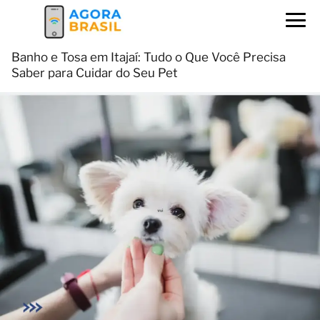
Banho e Tosa em Itajaí: Tudo o Que Você Precisa
Saber para Cuidar do Seu Pet