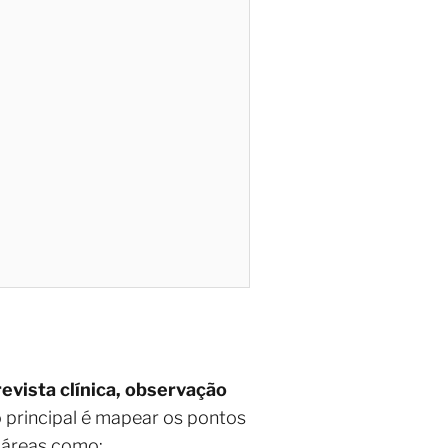
evista clínica, observação
o principal é mapear os pontos
m áreas como: