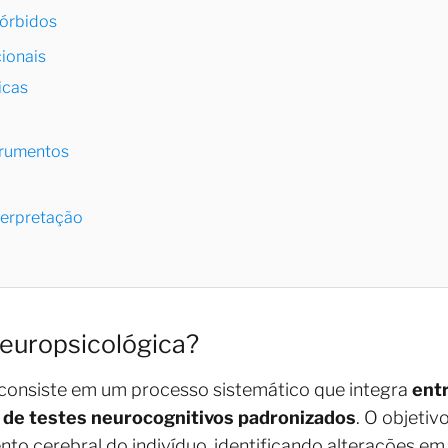
órbidos
cionais
icas
trumentos
terpretação
Neuropsicológica?
consiste em um processo sistemático que integra
entr
 de testes neurocognitivos padronizados
. O objetiv
nto cerebral do indivíduo, identificando alterações e