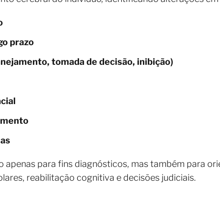
o
go prazo
anejamento, tomada de decisão, inibição)
cial
amento
nas
o apenas para fins diagnósticos, mas também para ori
ares, reabilitação cognitiva e decisões judiciais.