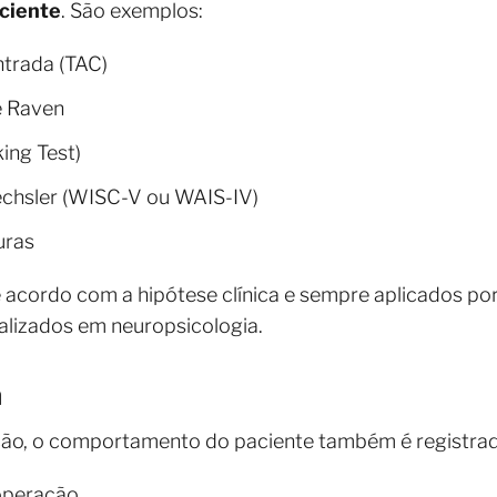
aciente
. São exemplos:
trada (TAC)
e Raven
king Test)
echsler (WISC-V ou WAIS-IV)
uras
 acordo com a hipótese clínica e sempre aplicados por
alizados em neuropsicologia.
a
ção, o comportamento do paciente também é registrado
operação