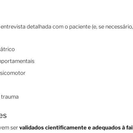
revista detalhada com o paciente (e, se necessário, 
iátrico
mportamentais
psicomotor
u trauma
es
evem ser
validados cientificamente e adequados à fai