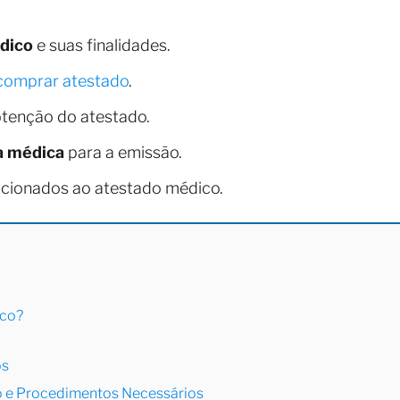
dico
e suas finalidades.
comprar atestado
.
tenção do atestado.
a médica
para a emissão.
lacionados ao atestado médico.
ico?
os
o e Procedimentos Necessários