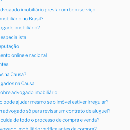
advogado imobiliário prestar um bom serviço
obiliário no Brasil?
ogado imobiliário?
 especialista
reputação
mento online e nacional
ntes
os na Causa?
ogados na Causa
sobre advogado imobiliário
o pode ajudar mesmo se o imóvel estiver irregular?
um advogado só para revisar um contrato de aluguel?
o cuida de todo o processo de compra e venda?
vogado imobiliário verifica antes da compra?