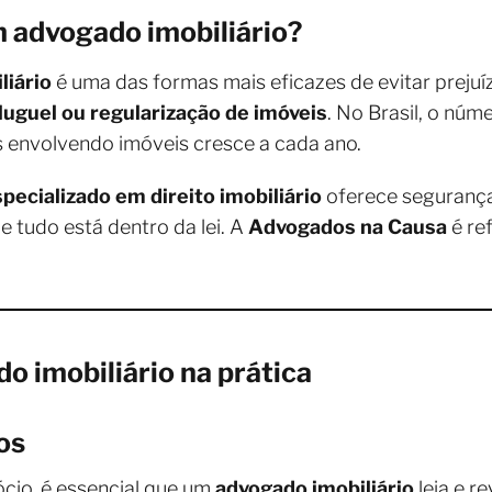
 advogado imobiliário?
liário
é uma das formas mais eficazes de evitar preju
luguel ou regularização de imóveis
. No Brasil, o núm
is envolvendo imóveis cresce a cada ano.
pecializado em direito imobiliário
oferece segurança 
e tudo está dentro da lei. A
Advogados na Causa
é re
o imobiliário na prática
os
cio, é essencial que um
advogado imobiliário
leia e re