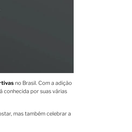
rtivas
no Brasil. Com a adição
 já conhecida por suas várias
ostar, mas também celebrar a