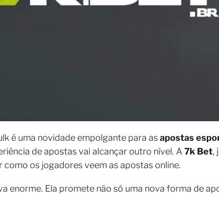
ulk é uma novidade empolgante para as
apostas espo
riência de apostas vai alcançar outro nível. A
7k Bet
,
r como os jogadores veem as apostas online.
iva enorme. Ela promete não só uma nova forma de ap