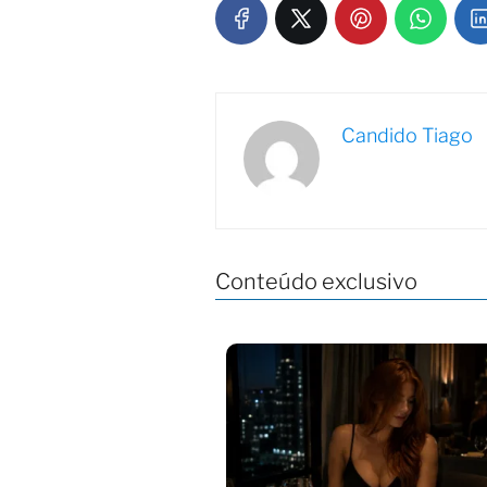
Candido Tiago
Conteúdo exclusivo