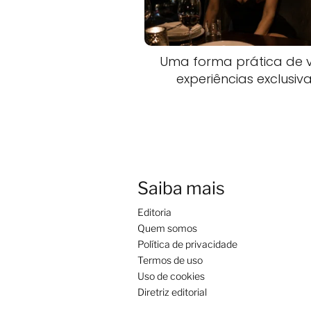
Uma forma prática de v
experiências exclusiv
Saiba mais
Editoria
Quem somos
Política de privacidade
Termos de uso
Uso de cookies
Diretriz editorial