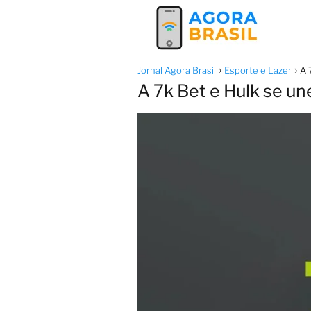
Jornal Agora Brasil
Esporte e Lazer
A 
A 7k Bet e Hulk se u