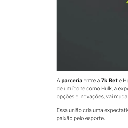
A
parceria
entre a
7k Bet
e H
de um ícone como Hulk, a expe
opções e inovações, vai muda
Essa união cria uma expectat
paixão pelo esporte.