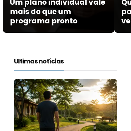
Um plano individual vale
Qu
mais do que um
pa
programa pronto
ve
Ultimas notícias